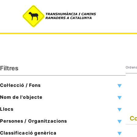
Vés
al
contingut
Filtres
Ordena
Col·lecció / Fons
Nom de l'objecte
Llocs
Co
Persones / Organitzacions
Classificació genèrica