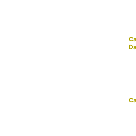
Ca
D
Ca