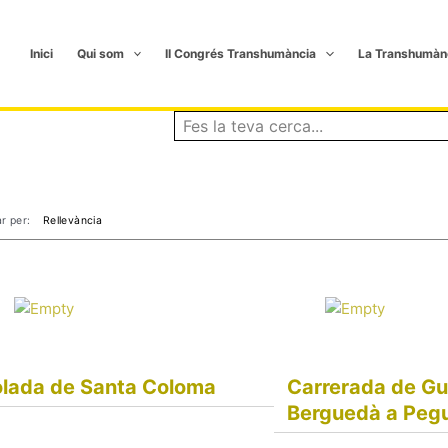
Inici
Qui som
II Congrés Transhumància
La Transhumàn
r per:
lada de Santa Coloma
Carrerada de Gu
Berguedà a Peg