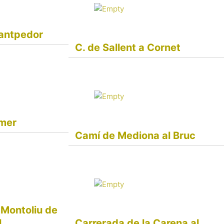
Santpedor
C. de Sallent a Cornet
Amer
Camí de Mediona al Bruc
 Montoliu de
l
Carrerada de la Carena al