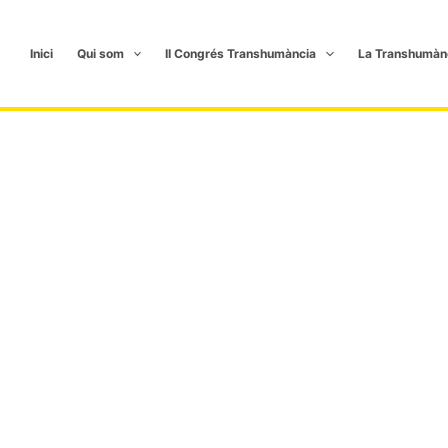
Inici
Qui som
II Congrés Transhumància
La Transhumàn