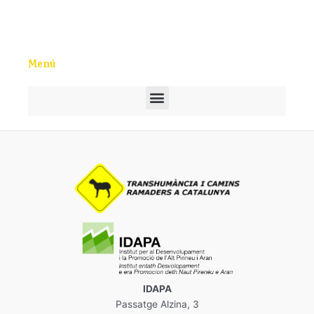
Menú
M
e
n
ú
IDAPA
Passatge Alzina, 3