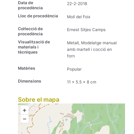
Data de
22-2-2018
procedència
Lloc de procedència
Molí del Foix
Col·lecció de
Ernest Sitjes Camps
procedència
Visualització de
Metall, Modelatge manual
materials i
amb martell i cocció en
tècniques
forn
Matèries
Popular
Dimensions
11 x 5.5 x 8 cm
Sobre el mapa
+
–