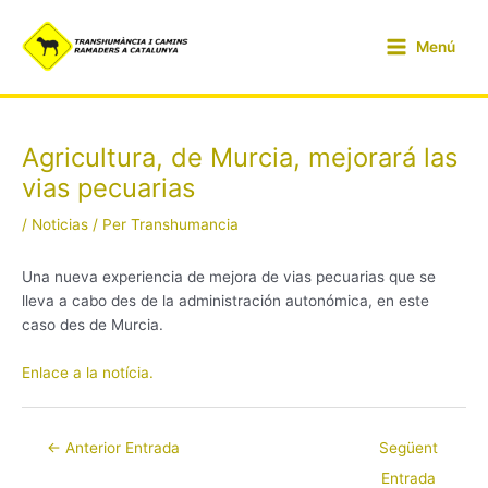
Vés
Navegació
Main
al
d'entrades
Menú
Menu
contingut
Agricultura, de Murcia, mejorará las
vias pecuarias
/
Noticias
/ Per
Transhumancia
Una nueva experiencia de mejora de vias pecuarias que se
lleva a cabo des de la administración autonómica, en este
caso des de Murcia.
Enlace a la notícia.
←
Anterior Entrada
Següent
Entrada