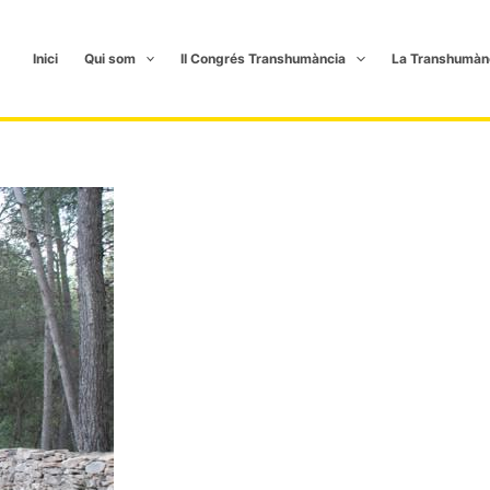
Inici
Qui som
II Congrés Transhumància
La Transhumàn