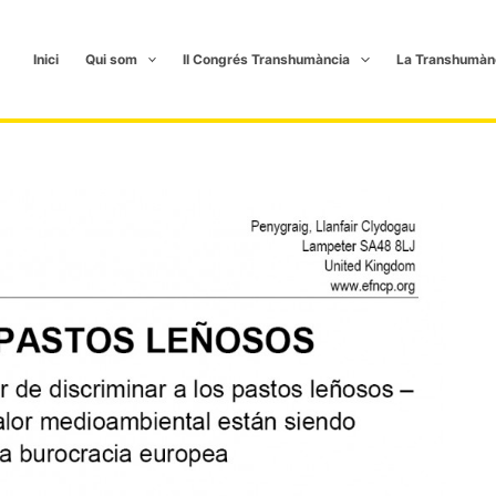
Inici
Qui som
II Congrés Transhumància
La Transhumàn