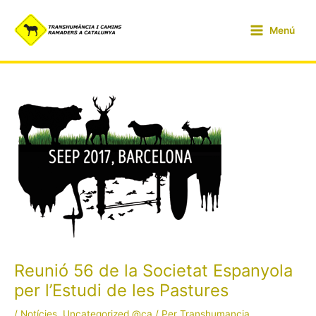
Vés
Navegació
Main
al
d'entrades
Menú
Menu
contingut
Reunió 56 de la Societat Espanyola
per l’Estudi de les Pastures
/
Notícies
,
Uncategorized @ca
/ Per
Transhumancia